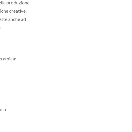
ella produzione
iche creative.
ette anche ad
o.
eramica:
lla