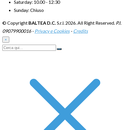
Saturday:
10.00 - 12:30
Sunday:
Chiuso
© Copyright
BALTEA D.C.
S.r.l. 2026. All Right Reserved.
P.I.
09079900016 -
Privacy e Cookies
-
Credits
×