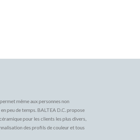
et permet même aux personnes non
e en peu de temps. BALTEA D.C. propose
ramique pour les clients les plus divers,
onnalisation des profils de couleur et tous