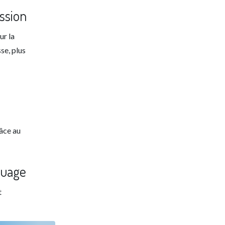
ssion
ur la
se, plus
âce au
quage
t