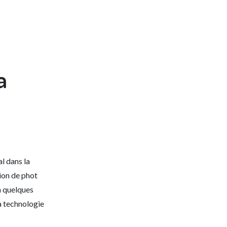
a
l dans la
ion de phot
n quelques
a technologie