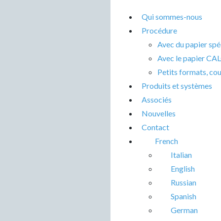
Qui sommes-nous
Procédure
Avec du papier s
Avec le papier C
Petits formats, co
Produits et systèmes
Associés
Nouvelles
Contact
French
Italian
English
Russian
Spanish
German