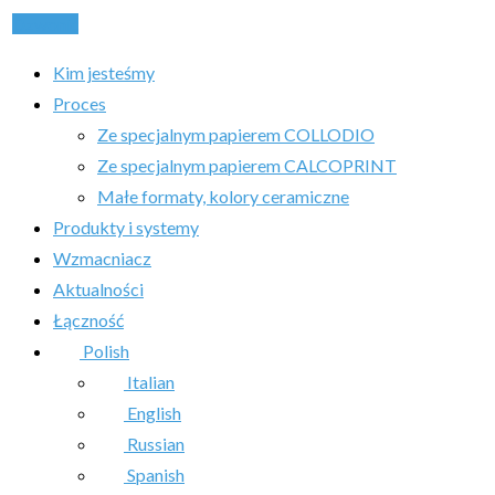
Dzwonić
Kim jesteśmy
Proces
Ze specjalnym papierem COLLODIO
Ze specjalnym papierem CALCOPRINT
Małe formaty, kolory ceramiczne
Produkty i systemy
Wzmacniacz
Aktualności
Łączność
Polish
Italian
English
Russian
Spanish