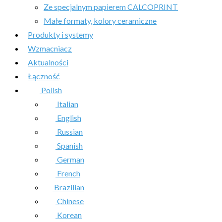
Ze specjalnym papierem CALCOPRINT
Małe formaty, kolory ceramiczne
Produkty i systemy
Wzmacniacz
Aktualności
Łączność
Polish
Italian
English
Russian
Spanish
German
French
Brazilian
Chinese
Korean