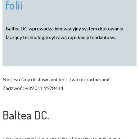
folii
Baltea DC wprowadza innowacyjny system drukowania
łączący technologię cyfrową i aplikację fondantu w…
Nie jesteśmy dostawcami, lecz Twoimi partnerami!
Zadzwoń: +39 011 9978444
Baltea DC.
Jako światowy lider w produkcji tonerów ceramicznych,