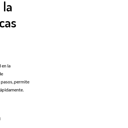
 la
cas
 en la
de
s pasos, permite
 rápidamente.
n