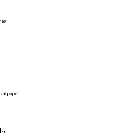
más
 al papel
do