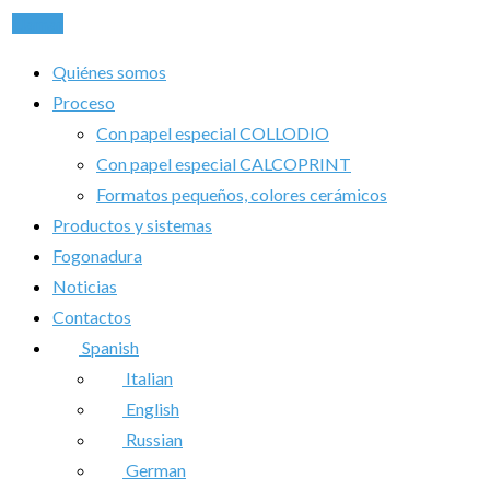
Llamar
Quiénes somos
Proceso
Con papel especial COLLODIO
Con papel especial CALCOPRINT
Formatos pequeños, colores cerámicos
Productos y sistemas
Fogonadura
Noticias
Contactos
Spanish
Italian
English
Russian
German