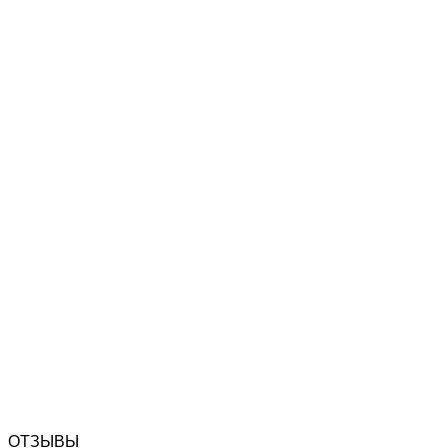
Вам нужна
информация?
+39 011 9978444, +39 011 9989186
ОТЗЫВЫ