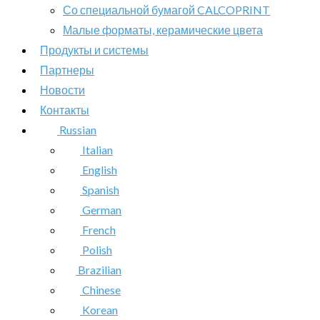
Со специальной бумагой CALCOPRINT
Малые форматы, керамические цвета
Продукты и системы
Партнеры
Новости
Контакты
Russian
Italian
English
Spanish
German
French
Polish
Brazilian
Chinese
Korean