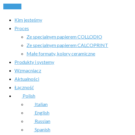
Dzwonić
Kim jesteśmy
Proces
Ze specjalnym papierem COLLODIO
Ze specjalnym papierem CALCOPRINT
Małe formaty, kolory ceramiczne
Produkty i systemy
Wzmacniacz
Aktualności
Łączność
Polish
Italian
English
Russian
Spanish