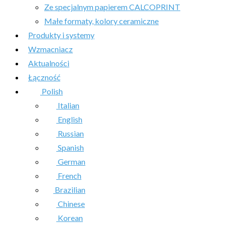
Ze specjalnym papierem CALCOPRINT
Małe formaty, kolory ceramiczne
Produkty i systemy
Wzmacniacz
Aktualności
Łączność
Polish
Italian
English
Russian
Spanish
German
French
Brazilian
Chinese
Korean