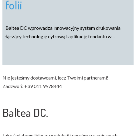
folii
Baltea DC wprowadza innowacyjny system drukowania
łączący technologię cyfrową i aplikację fondantu w…
Nie jesteśmy dostawcami, lecz Twoimi partnerami!
Zadzwoń: +39 011 9978444
Baltea DC.
Jako światowy lider w produkcji tonerów ceramicznych,