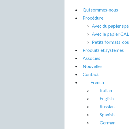
Qui sommes-nous
Procédure
Avec du papier s
Avec le papier C
Petits formats, co
Produits et systèmes
Associés
Nouvelles
Contact
French
Italian
English
Russian
Spanish
German