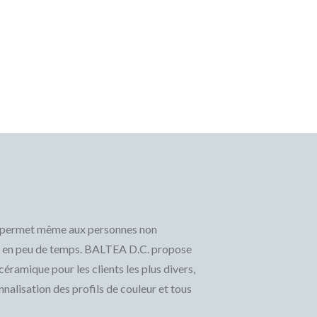
et permet même aux personnes non
e en peu de temps. BALTEA D.C. propose
ramique pour les clients les plus divers,
onnalisation des profils de couleur et tous