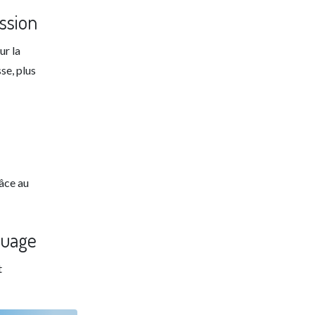
ssion
ur la
se, plus
âce au
quage
t