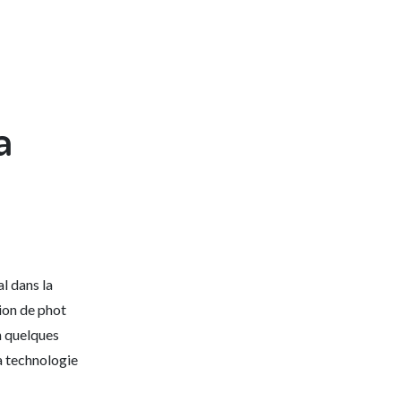
a
l dans la
ion de phot
n quelques
a technologie