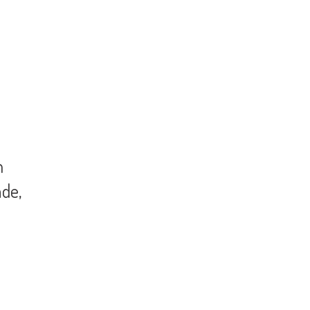
m
de,