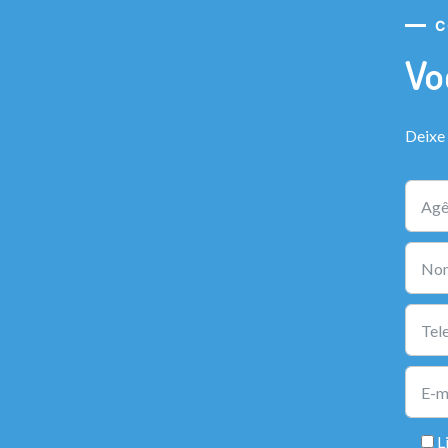
C
Vo
Deixe
L