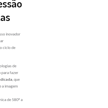
essão
cas
sso inovador
rar
o ciclo de
ologias de
o para fazer
edicada
, que
re a imagem
mica de 580° a