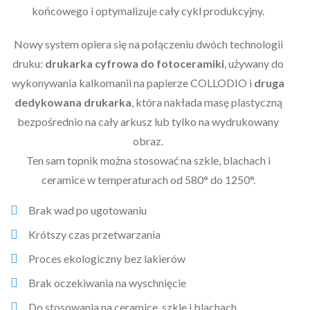
końcowego i optymalizuje cały cykl produkcyjny.
Nowy system opiera się na połączeniu dwóch technologii
druku:
drukarka cyfrowa do fotoceramiki
, używany do
wykonywania kalkomanii na papierze COLLODIO i
druga
dedykowana drukarka
, która nakłada masę plastyczną
bezpośrednio na cały arkusz lub tylko na wydrukowany
obraz.
Ten sam topnik można stosować na szkle, blachach i
ceramice w temperaturach od 580° do 1250°.
Brak wad po ugotowaniu
Krótszy czas przetwarzania
Proces ekologiczny bez lakierów
Brak oczekiwania na wyschnięcie
Do stosowania na ceramice, szkle i blachach