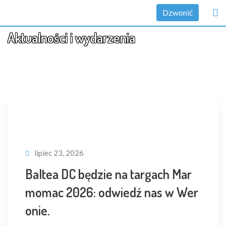
Przejdź
Dzwonić
do
Aktualności i wydarzenia
treści
lipiec 23, 2026
Baltea DC będzie na targach Mar
momac 2026: odwiedź nas w Wer
onie.