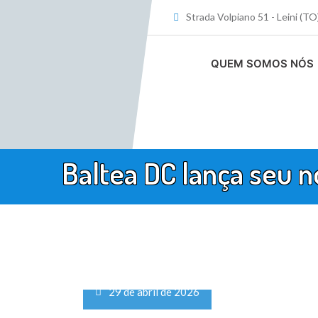
Ir
Strada Volpiano 51 - Leini (T
para
o
QUEM SOMOS NÓS
conteúdo
Baltea DC lança seu n
29 de abril de 2026