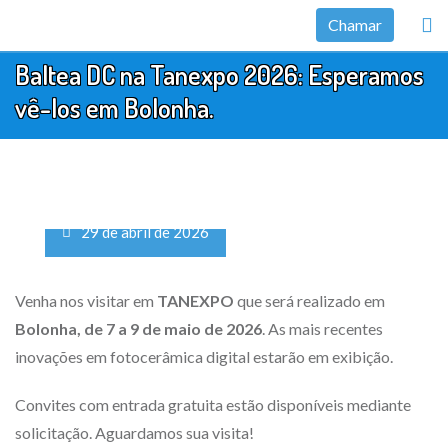
Ir
Chamar
para
Baltea DC na Tanexpo 2026: Esperamos
o
conteúdo
vê-los em Bolonha.
29 de abril de 2026
Venha nos visitar em
TANEXPO
que será realizado em
Bolonha, de 7 a 9 de maio de 2026
. As mais recentes
inovações em fotocerâmica digital estarão em exibição.
Convites com entrada gratuita estão disponíveis mediante
solicitação. Aguardamos sua visita!