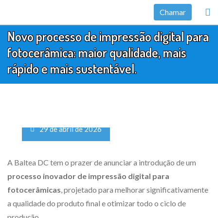
Ir
Chamar
para
Novo processo de impressão digital para
o
conteúdo
fotocerâmica: maior qualidade, mais
rápido e mais sustentável.
29 de abril de 2026
A Baltea DC tem o prazer de anunciar a introdução de um
processo inovador de impressão digital para
fotocerâmicas
, projetado para melhorar significativamente
a qualidade do produto final e otimizar todo o ciclo de
produção.