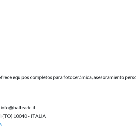
frece equipos completos para fotocerámica, asesoramiento personal
info@balteadc.it
ni (TO) 10040 - ITALIA
6