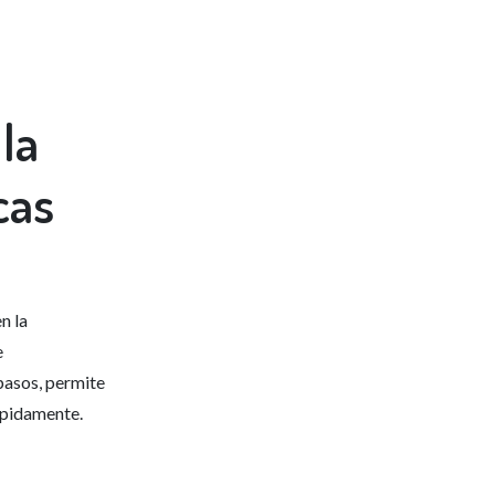
la
cas
n la
e
 pasos, permite
rápidamente.