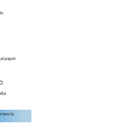
ás
al papel
o
ulta
riencia