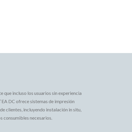
 que incluso los usuarios sin experiencia
TEA DC ofrece sistemas de impresión
e clientes, incluyendo instalación in situ,
os consumibles necesarios.