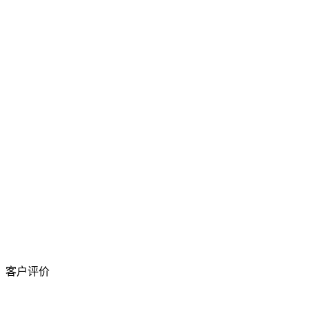
您需要信息吗？
+39 011 9978444, +39 011 9989186
客户评价