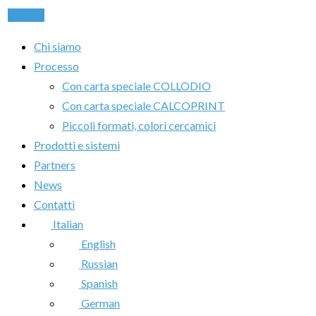
Chiama
Chi siamo
Processo
Con carta speciale COLLODIO
Con carta speciale CALCOPRINT
Piccoli formati, colori cercamici
Prodotti e sistemi
Partners
News
Contatti
Italian
English
Russian
Spanish
German